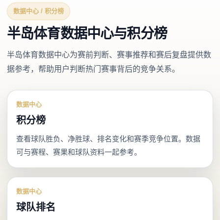
数据中心 / 积分榜
半岛体育数据中心与积分榜
半岛体育数据中心为赛前判断、赛事推荐和赛后复盘提供数
据参考，帮助用户判断热门赛事背后的竞争关系。
数据中心
积分榜
查看球队胜负、净胜球、排名变化和赛季竞争位置。数据
可与赛程、赛果和球队资料一起参考。
数据中心
球队排名