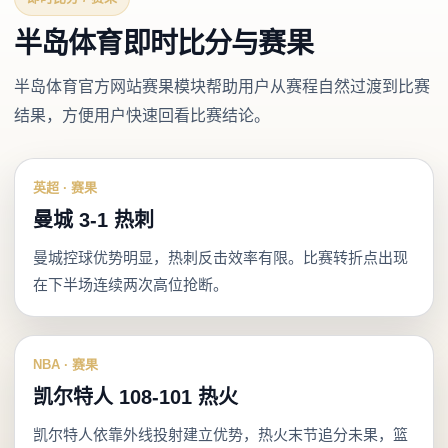
半岛体育即时比分与赛果
半岛体育官方网站赛果模块帮助用户从赛程自然过渡到比赛
结果，方便用户快速回看比赛结论。
英超 · 赛果
曼城 3-1 热刺
曼城控球优势明显，热刺反击效率有限。比赛转折点出现
在下半场连续两次高位抢断。
NBA · 赛果
凯尔特人 108-101 热火
凯尔特人依靠外线投射建立优势，热火末节追分未果，篮