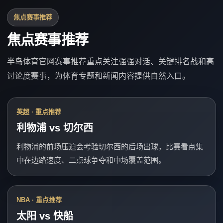
焦点赛事推荐
焦点赛事推荐
半岛体育官网赛事推荐重点关注强强对话、关键排名战和高
讨论度赛事，为体育专题和新闻内容提供自然入口。
英超 · 重点推荐
利物浦 vs 切尔西
利物浦的前场压迫会考验切尔西的后场出球，比赛看点集
中在边路速度、二点球争夺和中场覆盖范围。
NBA · 重点推荐
太阳 vs 快船