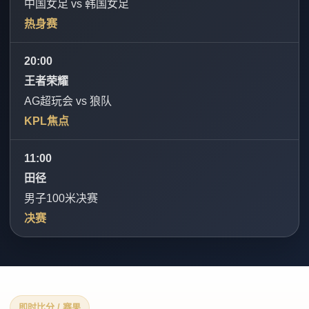
中国女足 vs 韩国女足
热身赛
20:00
王者荣耀
AG超玩会 vs 狼队
KPL焦点
11:00
田径
男子100米决赛
决赛
即时比分 / 赛果