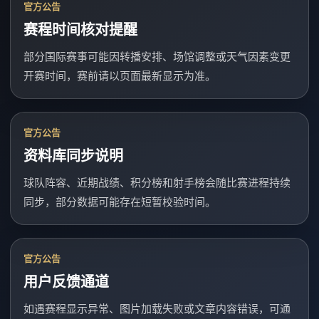
官方公告
赛程时间核对提醒
部分国际赛事可能因转播安排、场馆调整或天气因素变更
开赛时间，赛前请以页面最新显示为准。
官方公告
资料库同步说明
球队阵容、近期战绩、积分榜和射手榜会随比赛进程持续
同步，部分数据可能存在短暂校验时间。
官方公告
用户反馈通道
如遇赛程显示异常、图片加载失败或文章内容错误，可通