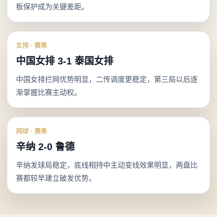
板保护成为关键差距。
女排 · 赛果
中国女排 3-1 泰国女排
中国女排拦网优势明显，二传调度更稳定，第三局以后逐
渐掌握比赛主动权。
网球 · 赛果
辛纳 2-0 鲁德
辛纳发球局稳定，底线相持中主动变线效果明显，两盘比
赛都较早建立破发优势。