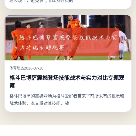
场表现上，避免参与非比赛性质的
体育动态
2026-07-18
格斗巴博萨震撼登场技能战术与实力对比专题观
察
格斗巴博萨的震撼登场为格斗爱好者带来了前所未有的视觉和
战术体验，本文将对其技能、战