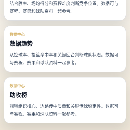
结合胜率、场均得分和赛程难度判断竞争位置。数据可与
赛程、赛果和球队资料一起参考。
数据中心
数据趋势
从控球率、投篮命中率和关键回合判断球队状态。数据可
与赛程、赛果和球队资料一起参考。
数据中心
助攻榜
观察组织核心、边路传中质量和关键传球稳定性。数据可
与赛程、赛果和球队资料一起参考。