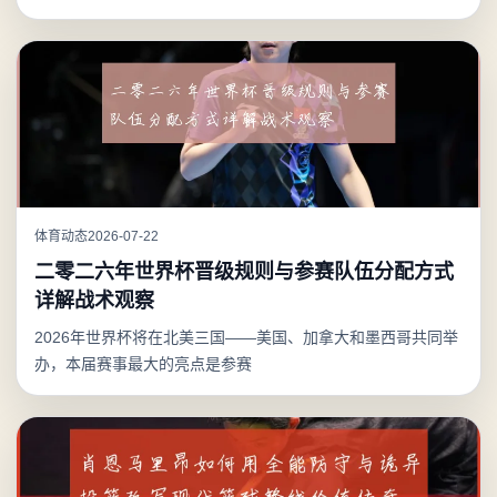
体育动态
2026-07-22
二零二六年世界杯晋级规则与参赛队伍分配方式
详解战术观察
2026年世界杯将在北美三国——美国、加拿大和墨西哥共同举
办，本届赛事最大的亮点是参赛